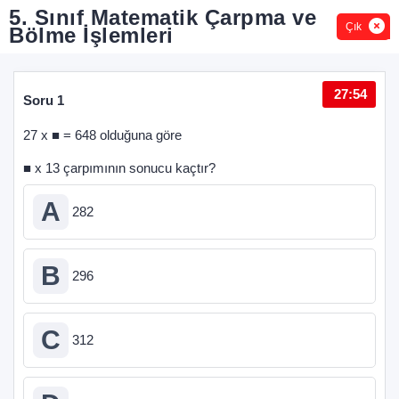
5. Sınıf Matematik Çarpma ve
Çık
Bölme İşlemleri
27:54
Soru 1
Sor
27 x ■ = 648 olduğuna göre
■ x 13 çarpımının sonucu kaçtır?
A
282
B
296
işl
C
312