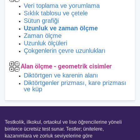
Veri toplama ve yorumlama
Sıklık tablosu ve çetele
Sütun grafiği
Uzunluk ve zaman ölçme
Zaman ölçme
Uzunluk ölçüleri
Çokgenlerin çevre uzunlukları
Alan ölçme - geometrik cisimler
Diktörtgen ve karenin alanı
Diktörtgenler prizması, kare prizması
ve küp
Testkolik, ilkokul, ortaokul ve lise öğrencilerine yöneli
binlerce ücretsiz test sunar. Testler; ünitelere,
kazanımlara ve zorluk seviyelerine göre