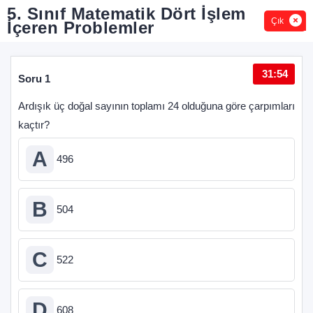
5. Sınıf Matematik Dört İşlem
Çık
İçeren Problemler
31:54
Soru 1
Sor
Ardışık üç doğal sayının toplamı 24 ol­duğuna göre çarpımları
{2, 
kaçtır?
bir 
top
A
496
B
504
C
522
D
608