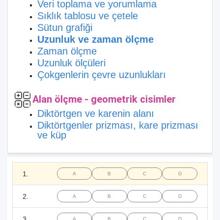
Veri toplama ve yorumlama
Sıklık tablosu ve çetele
Sütun grafiği
Uzunluk ve zaman ölçme
Zaman ölçme
Uzunluk ölçüleri
Çokgenlerin çevre uzunlukları
Alan ölçme - geometrik cisimler
Diktörtgen ve karenin alanı
Diktörtgenler prizması, kare prizması
ve küp
1.
A
B
C
D
2.
A
B
C
D
3.
A
B
C
D