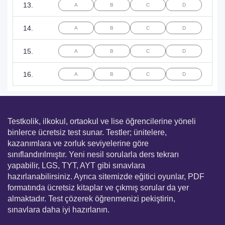
13.
A
B
C
D
14.
A
B
C
D
15.
A
B
C
D
16.
A
B
C
D
Testkolik, ilkokul, ortaokul ve lise öğrencilerine yöneli
binlerce ücretsiz test sunar. Testler; ünitelere,
kazanımlara ve zorluk seviyelerine göre
sınıflandırılmıştır. Yeni nesil sorularla ders tekrarı
yapabilir, LGS, TYT, AYT gibi sınavlara
hazırlanabilirsiniz. Ayrıca sitemizde eğitici oyunlar, PDF
formatında ücretsiz kitaplar ve çıkmış sorular da yer
almaktadır. Test çözerek öğrenmenizi pekiştirin,
sınavlara daha iyi hazırlanın.