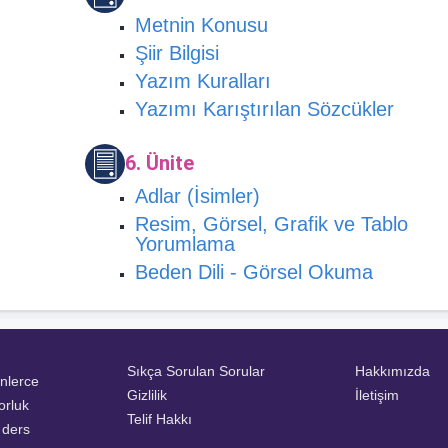
Metnin Konusu
Şiir Bilgisi
Yazım Kuralları
Yazımı Karıştırılan Sözcükler
6. Ünite
Adlar (İsimler)
Resim, Görsel, Grafik ve Tablo
Yorumlama
Beden Dili - Görsel Okuma
Sıkça Sorulan Sorular
Hakkımızda
inlerce
Gizlilik
İletişim
orluk
Telif Hakkı
a ders