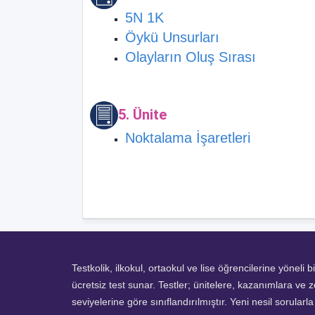
5N 1K
Öykü Unsurları
Olayların Oluş Sırası
5. Ünite
Noktalama İşaretleri
Testkolik, ilkokul, ortaokul ve lise öğrencilerine yöneli b
ücretsiz test sunar. Testler; ünitelere, kazanımlara ve z
seviyelerine göre sınıflandırılmıştır. Yeni nesil sorularl