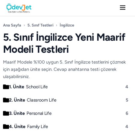
Ana Sayfa
›
5. Sınıf Testleri
›
İngilizce
5. Sınıf İngilizce Yeni Maarif
Modeli Testleri
Maarif Modele %100 uygun 5. Sınıf İngilizce testlerini çözmek
için aşağıdan ünite seçin. Cevap anahtarına testi çözerek
ulaşabilirsiniz.
1. Ünite
School Life
4
2. Ünite
Classroom Life
5
3. Ünite
Personal Life
6
4. Ünite
Family Life
4