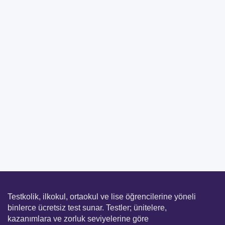
Testkolik, ilkokul, ortaokul ve lise öğrencilerine yöneli
binlerce ücretsiz test sunar. Testler; ünitelere,
kazanımlara ve zorluk seviyelerine göre