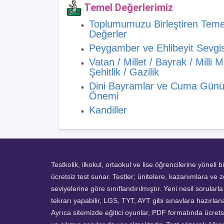
Temel Değerlerimiz
Toplumumuzu Birleştiren Teme
Değerler
Peygamber ve Ehlibeyit Sevgis
Vatan / Millet / Bayrak / Milli M
Şehitlik / Gazilik
Dini Bayramlar ve Cuma Gün
Önemi
Kandiller
Testkolik, ilkokul, ortaokul ve lise öğrencilerine yöneli b
ücretsiz test sunar. Testler; ünitelere, kazanımlara ve z
seviyelerine göre sınıflandırılmıştır. Yeni nesil sorularl
tekrarı yapabilir, LGS, TYT, AYT gibi sınavlara hazırlanab
Ayrıca sitemizde eğitici oyunlar, PDF formatında ücretsi