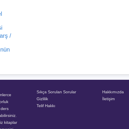
l
i
arş /
ünün
Sıkça Sorulan Sorular
Hakkımızda
inlerce
Gizlilik
İletişim
orluk
Telif Hakkı
a ders
ilirsiniz.
z kitaplar