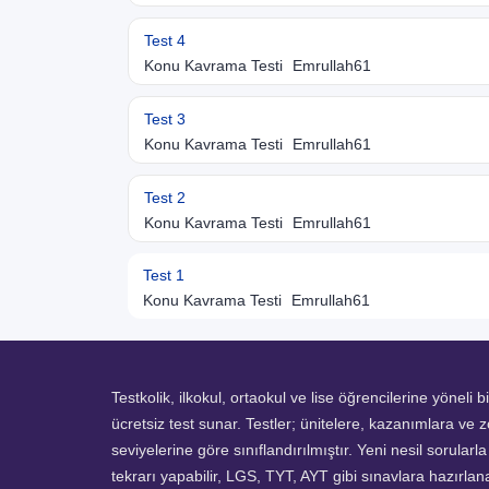
Test 4
Konu Kavrama Testi
Emrullah61
Test 3
Konu Kavrama Testi
Emrullah61
Test 2
Konu Kavrama Testi
Emrullah61
Test 1
Konu Kavrama Testi
Emrullah61
Testkolik, ilkokul, ortaokul ve lise öğrencilerine yöneli b
ücretsiz test sunar. Testler; ünitelere, kazanımlara ve z
seviyelerine göre sınıflandırılmıştır. Yeni nesil sorularl
tekrarı yapabilir, LGS, TYT, AYT gibi sınavlara hazırlanab