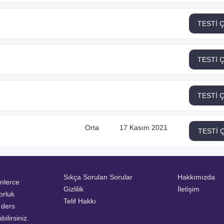
TESTİ 
TESTİ 
TESTİ 
Orta
17 Kasım 2021
TESTİ 
Sıkça Sorulan Sorular
Hakkımızda
inlerce
Gizlilik
İletişim
orluk
Telif Hakkı
a ders
ilirsiniz.