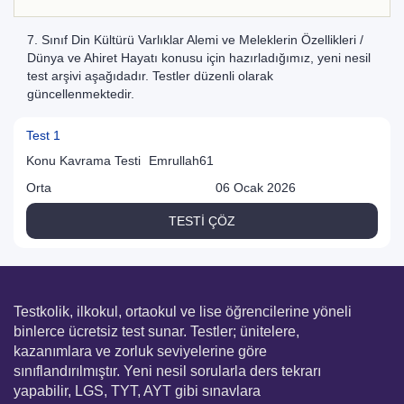
7. Sınıf Din Kültürü Varlıklar Alemi ve Meleklerin Özellikleri /
Dünya ve Ahiret Hayatı konusu için hazırladığımız, yeni nesil
test arşivi aşağıdadır. Testler düzenli olarak
güncellenmektedir.
Test 1
Konu Kavrama Testi
Emrullah61
Orta
06 Ocak 2026
TESTİ ÇÖZ
Testkolik, ilkokul, ortaokul ve lise öğrencilerine yöneli
binlerce ücretsiz test sunar. Testler; ünitelere,
kazanımlara ve zorluk seviyelerine göre
sınıflandırılmıştır. Yeni nesil sorularla ders tekrarı
yapabilir, LGS, TYT, AYT gibi sınavlara