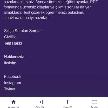
hazırlanabilirsiniz. Ayrıca sitemizde eğitici oyunlar, PDF
formatında ücretsiz kitaplar ve çıkmış sorular da yer
almaktadır. Test çözerek öğrenmenizi pekiştirin,
sınavlara daha iyi hazırlanın.
Sıkça Sorulan Sorular
Gizlilik
Telif Hakkı
Hakkımızda
İletişim
Facebook
Instagram
Twitter
home
login
add
menu
Anasayfa
Giriş Yap
Kayıt Ol
Testler