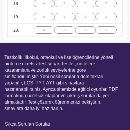
18.
A
B
C
D
19.
A
B
C
D
20.
A
B
C
D
Testkolik, ilkokul, ortaokul ve lise öğrencilerine yöneli
binlerce ücretsiz test sunar. Testler; ünitelere,
kazanımlara ve zorluk seviyelerine göre
sınıflandırılmıştır. Yeni nesil sorularla ders tekrarı
yapabilir, LGS, TYT, AYT gibi sınavlara
hazırlanabilirsiniz. Ayrıca sitemizde eğitici oyunlar, PDF
formatında ücretsiz kitaplar ve çıkmış sorular da yer
almaktadır. Test çözerek öğrenmenizi pekiştirin,
sınavlara daha iyi hazırlanın.
Sıkça Sorulan Sorular