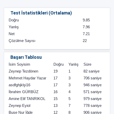
Test İstatistikleri (Ortalama)
Doğru
9.85
Yanlış
7.96
Net
7.21
Çözülme Sayısı
22
Başarı Tablosu
İsim Soyisim
Doğru
Yanlış
Süre
Zeynep Tezdönen
19
1
82 saniye
Mehmet Haydar Yazar
17
3
706 saniye
asdfghjklşi16
17
3
946 saniye
İbrahim GÜRBÜZ
16
4
571 saniye
Amine Elif TANRIKOL
15
5
979 saniye
Zeynep Eyiol
13
7
778 saniye
Buse Nur İğde
12
8
906 saniye