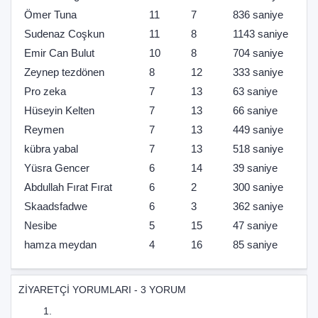
Ömer Tuna
11
7
836 saniye
Sudenaz Coşkun
11
8
1143 saniye
Emir Can Bulut
10
8
704 saniye
Zeynep tezdönen
8
12
333 saniye
Pro zeka
7
13
63 saniye
Hüseyin Kelten
7
13
66 saniye
Reymen
7
13
449 saniye
kübra yabal
7
13
518 saniye
Yüsra Gencer
6
14
39 saniye
Abdullah Fırat Fırat
6
2
300 saniye
Skaadsfadwe
6
3
362 saniye
Nesibe
5
15
47 saniye
hamza meydan
4
16
85 saniye
ZİYARETÇİ YORUMLARI - 3 YORUM