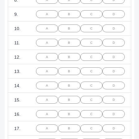
9.
A
B
C
D
10.
A
B
C
D
11.
A
B
C
D
12.
A
B
C
D
13.
A
B
C
D
14.
A
B
C
D
15.
A
B
C
D
16.
A
B
C
D
17.
A
B
C
D