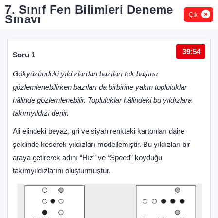
7. Sınıf Fen Bilimleri Deneme
Çık
Sınavı
39:54
Soru 1
Sor
Gökyüzündeki yıldızlardan bazıları tek başına
Aşağ
gözlemlenebilirken bazıları da birbirine yakın topluluklar
veri
hâlinde gözlemlenebilir. Topluluklar hâlindeki bu yıldızlara
takımyıldızı denir.
Ali elindeki beyaz, gri ve siyah renkteki kartonları daire
şeklinde keserek yıldızları modellemiştir. Bu yıldızları bir
araya getirerek adını “Hız” ve “Speed” koyduğu
takımyıldızlarını oluşturmuştur.
Bu 
I. 