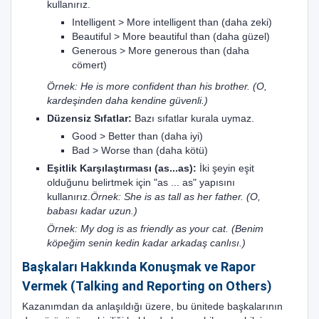
kullanırız.
Intelligent > More intelligent than (daha zeki)
Beautiful > More beautiful than (daha güzel)
Generous > More generous than (daha
cömert)
Örnek: He is more confident than his brother. (O,
kardeşinden daha kendine güvenli.)
Düzensiz Sıfatlar:
Bazı sıfatlar kurala uymaz.
Good > Better than (daha iyi)
Bad > Worse than (daha kötü)
Eşitlik Karşılaştırması (as...as):
İki şeyin eşit
olduğunu belirtmek için "as ... as" yapısını
kullanırız.
Örnek: She is as tall as her father. (O,
babası kadar uzun.)
Örnek: My dog is as friendly as your cat. (Benim
köpeğim senin kedin kadar arkadaş canlısı.)
Başkaları Hakkında Konuşmak ve Rapor
Vermek (Talking and Reporting on Others)
Kazanımdan da anlaşıldığı üzere, bu ünitede başkalarının