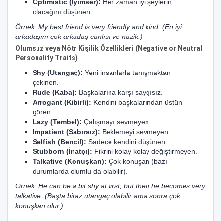
Optimistic (İyimser):
Her zaman iyi şeylerin
olacağını düşünen.
Örnek: My best friend is very friendly and kind. (En iyi
arkadaşım çok arkadaş canlısı ve nazik.)
Olumsuz veya Nötr Kişilik Özellikleri (Negative or Neutral
Personality Traits)
Shy (Utangaç):
Yeni insanlarla tanışmaktan
çekinen.
Rude (Kaba):
Başkalarına karşı saygısız.
Arrogant (Kibirli):
Kendini başkalarından üstün
gören.
Lazy (Tembel):
Çalışmayı sevmeyen.
Impatient (Sabırsız):
Beklemeyi sevmeyen.
Selfish (Bencil):
Sadece kendini düşünen.
Stubborn (İnatçı):
Fikrini kolay kolay değiştirmeyen.
Talkative (Konuşkan):
Çok konuşan (bazı
durumlarda olumlu da olabilir).
Örnek: He can be a bit shy at first, but then he becomes very
talkative. (Başta biraz utangaç olabilir ama sonra çok
konuşkan olur.)