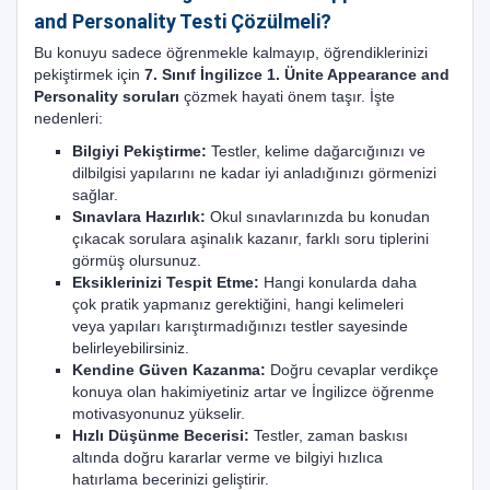
and Personality Testi Çözülmeli?
Bu konuyu sadece öğrenmekle kalmayıp, öğrendiklerinizi
pekiştirmek için
7. Sınıf İngilizce 1. Ünite Appearance and
Personality soruları
çözmek hayati önem taşır. İşte
nedenleri:
Bilgiyi Pekiştirme:
Testler, kelime dağarcığınızı ve
dilbilgisi yapılarını ne kadar iyi anladığınızı görmenizi
sağlar.
Sınavlara Hazırlık:
Okul sınavlarınızda bu konudan
çıkacak sorulara aşinalık kazanır, farklı soru tiplerini
görmüş olursunuz.
Eksiklerinizi Tespit Etme:
Hangi konularda daha
çok pratik yapmanız gerektiğini, hangi kelimeleri
veya yapıları karıştırmadığınızı testler sayesinde
belirleyebilirsiniz.
Kendine Güven Kazanma:
Doğru cevaplar verdikçe
konuya olan hakimiyetiniz artar ve İngilizce öğrenme
motivasyonunuz yükselir.
Hızlı Düşünme Becerisi:
Testler, zaman baskısı
altında doğru kararlar verme ve bilgiyi hızlıca
hatırlama becerinizi geliştirir.