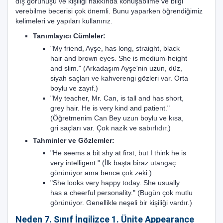
dış görünüşü ve kişiliği hakkında konuşabilme ve bilgi
verebilme becerisi çok önemli. Bunu yaparken öğrendiğimiz
kelimeleri ve yapıları kullanırız.
Tanımlayıcı Cümleler:
"My friend, Ayşe, has long, straight, black
hair and brown eyes. She is medium-height
and slim." (Arkadaşım Ayşe'nin uzun, düz,
siyah saçları ve kahverengi gözleri var. Orta
boylu ve zayıf.)
"My teacher, Mr. Can, is tall and has short,
grey hair. He is very kind and patient."
(Öğretmenim Can Bey uzun boylu ve kısa,
gri saçları var. Çok nazik ve sabırlıdır.)
Tahminler ve Gözlemler:
"He seems a bit shy at first, but I think he is
very intelligent." (İlk başta biraz utangaç
görünüyor ama bence çok zeki.)
"She looks very happy today. She usually
has a cheerful personality." (Bugün çok mutlu
görünüyor. Genellikle neşeli bir kişiliği vardır.)
Neden 7. Sınıf İngilizce 1. Ünite Appearance