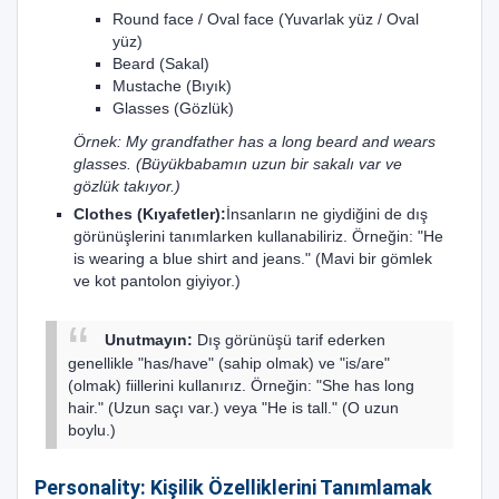
Round face / Oval face (Yuvarlak yüz / Oval
yüz)
Beard (Sakal)
Mustache (Bıyık)
Glasses (Gözlük)
Örnek: My grandfather has a long beard and wears
glasses. (Büyükbabamın uzun bir sakalı var ve
gözlük takıyor.)
Clothes (Kıyafetler):
İnsanların ne giydiğini de dış
görünüşlerini tanımlarken kullanabiliriz. Örneğin: "He
is wearing a blue shirt and jeans." (Mavi bir gömlek
ve kot pantolon giyiyor.)
Dış görünüşü tarif ederken
Unutmayın:
genellikle "has/have" (sahip olmak) ve "is/are"
(olmak) fiillerini kullanırız. Örneğin: "She has long
hair." (Uzun saçı var.) veya "He is tall." (O uzun
boylu.)
Personality: Kişilik Özelliklerini Tanımlamak