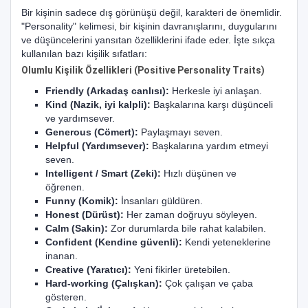
Bir kişinin sadece dış görünüşü değil, karakteri de önemlidir.
"Personality" kelimesi, bir kişinin davranışlarını, duygularını
ve düşüncelerini yansıtan özelliklerini ifade eder. İşte sıkça
kullanılan bazı kişilik sıfatları:
Olumlu Kişilik Özellikleri (Positive Personality Traits)
Friendly (Arkadaş canlısı):
Herkesle iyi anlaşan.
Kind (Nazik, iyi kalpli):
Başkalarına karşı düşünceli
ve yardımsever.
Generous (Cömert):
Paylaşmayı seven.
Helpful (Yardımsever):
Başkalarına yardım etmeyi
seven.
Intelligent / Smart (Zeki):
Hızlı düşünen ve
öğrenen.
Funny (Komik):
İnsanları güldüren.
Honest (Dürüst):
Her zaman doğruyu söyleyen.
Calm (Sakin):
Zor durumlarda bile rahat kalabilen.
Confident (Kendine güvenli):
Kendi yeteneklerine
inanan.
Creative (Yaratıcı):
Yeni fikirler üretebilen.
Hard-working (Çalışkan):
Çok çalışan ve çaba
gösteren.