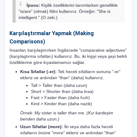
Kişilik özelliklerini tanımlarken genellikle
İpucu:
"is/are" (olmak) fiilini kullanırız. Örneğin: "She is
intelligent." (O zeki.)
Karşılaştırmalar Yapmak (Making
Comparisons)
İnsanları karşılaştırırken İngilizcede "comparative adjectives"
(karşılaştırma sıfatları) kullanırız. Bu, iki kişiyi veya şeyi belirli
özelliklerine göre kıyaslamamızı sağlar.
Kısa Sıfatlar (-er):
Tek heceli sıfatların sonuna "-er"
ekleriz ve ardından "than" (daha) kullanırız.
Tall > Taller than (daha uzun)
Short > Shorter than (daha kısa)
Fast > Faster than (daha hızlı)
Kind > Kinder than (daha nazik)
Örnek: My sister is taller than me. (Kız kardeşim
benden daha uzun.)
Uzun Sıfatlar (more):
İki veya daha fazla heceli
sıfatların önüne "more" ekleriz ve ardından "than"